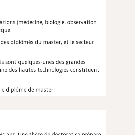
ations (médecine, biologie, observation 
ique.
des diplômés du master, et le secteur 
alès sont quelques-unes des grandes 
ine des hautes technologies constituent 
le diplôme de master.
is ans. Une thèse de doctorat se prépare 