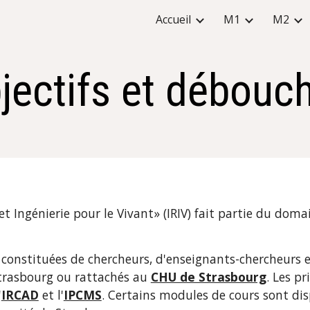
Accueil
M1
M2
ip to main content
Skip to navigat
jectifs et débouc
 Ingénierie pour le Vivant» (IRIV) fait partie du doma
constituées de chercheurs, d'enseignants-chercheurs 
Strasbourg ou rattachés au 
CHU de Strasbourg
. Les pr
'
IRCAD
 et l'
IPCMS
. Certains modules de cours sont dis