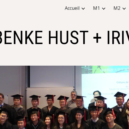
Accueil
M1
M2
ip to main content
Skip to navigat
BENKE HUST + IRI