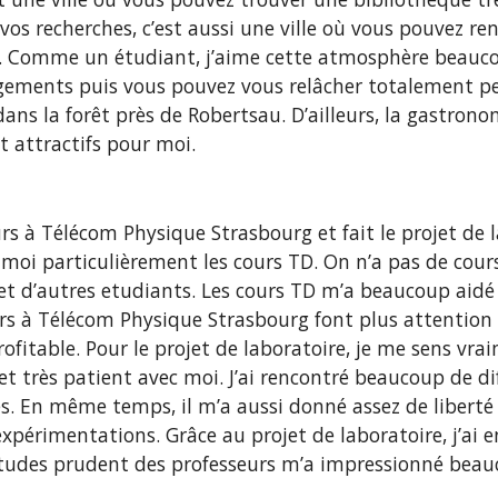
os recherches, c’est aussi une ville où vous pouvez ren
 Comme un étudiant, j’aime cette atmosphère beaucou
angements puis vous pouvez vous relâcher totalement pe
ans la forêt près de Robertsau. D’ailleurs, la gastrono
 attractifs pour moi.
rs à Télécom Physique Strasbourg et fait le projet de la
moi particulièrement les cours TD. On n’a pas de cour
s et d’autres etudiants. Les cours TD m’a beaucoup ai
urs à Télécom Physique Strasbourg font plus attention a
rofitable. Pour le projet de laboratoire, je me sens vra
et très patient avec moi. J’ai rencontré beaucoup de dif
. En même temps, il m’a aussi donné assez de liberté 
xpérimentations. Grâce au projet de laboratoire, j’ai e
ttitudes prudent des professeurs m’a impressionné beau