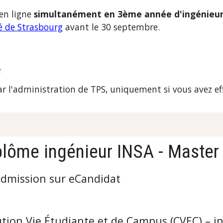
en ligne 
simultanément en 3ème année d'ingénieu
té de Strasbourg
 avant le 30 septembre. 
e
ar l'administration de 
TPS
, uniquement si vous avez eff
plôme ingénieur INSA - Master 
admission sur eCandidat
tion Vie Étudiante et de Campus (CVEC) – in