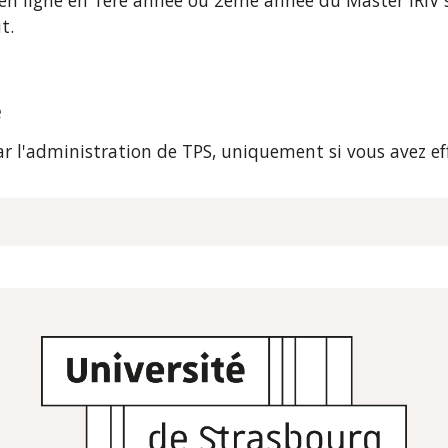
en ligne en 1ère année ou 2ème année du Master IRIV s
t.
e
ar l'administration de 
TPS
, uniquement si vous avez eff