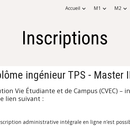
Accueil
M1
M2
ip to main content
Skip to navigat
Inscriptions
plôme ingénieur TPS - Master 
tion Vie Étudiante et de Campus (CVEC) – in
 lien suivant :
cription administrative intégrale en ligne n’est possib