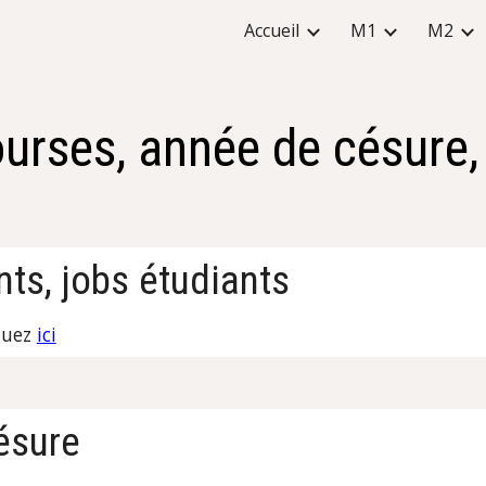
Accueil
M1
M2
ip to main content
Skip to navigat
urses, année de césure, 
ts, jobs étudiants
quez 
ici
ésure